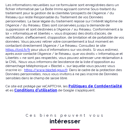
Les informations recueillies sur ce formulaire sont enregistrées dans un
fichier informatisé par La Boite Immo agissant comme Sous-traitant du
traitement pour la gestion de la clientèle/prospects de l'Agence / du
Réseau qui reste Responsable du Traitement de vos Données
personnelles. La base légale du traitement repose sur l'intérêt légitime de
l'Agence / du Réseau. Elles sont conservées jusqu'à demande de
suppression et sont destinées à l'Agence / au Réseau. Conformément à la
loi « informatique et libertés », vous disposez des droits d’accès, de
rectification, d’effacement, d’opposition, de limitation et de portabilité de vos
données. Vous pouvez retirer votre consentement à tout moment en
contactant directement l’Agence / Le Réseau. Consultez le site
https://cnil.fr/fr
pour plus d’informations sur vos droits. Si vous estimez,
après avoir contacté l'Agence / le Réseau, que vos droits « Informatique et
Libertés » ne sont pas respectés, vous pouvez adresser une réclamation à
la CNIL. Nous vous informons de l’existence de la liste d'opposition au
démarchage téléphonique « Bloctel », sur laquelle vous pouvez vous
inscrire ici :
https://www.bloctel.gouv.fr
. Dans le cadre de la protection des
Données personnelles, nous vous invitons à ne pas inscrire de Données
sensibles dans le champ de saisie libre.
Ce site est protégé par reCAPTCHA, les
Politiques de Confidentialité
et es
Conditions d'utilisation
de Google s'appliquent.
Ces biens peuvent vous
intéresser