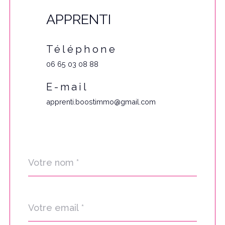
APPRENTI
Téléphone
06 65 03 08 88
E-mail
apprenti.boostimmo@gmail.com
Nom
Fieldset
*
par
défaut
email
*