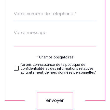
Téléphone
*
Message
Fieldset
*
par
défaut
* Champs obligatoires
Validation
j'ai pris connaissance de la politique de
confidentialité et des informations relatives
au traitement de mes données personnelles*
Validation
envoyer