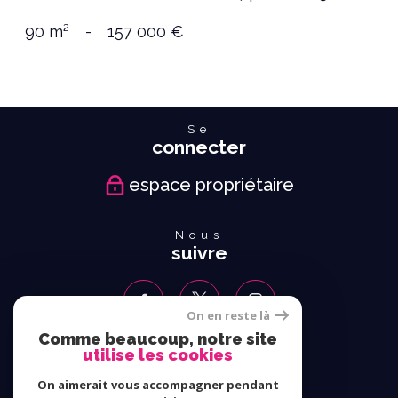
90 m²
-
157 000 €
Se
connecter
espace propriétaire
Nous
suivre
On en reste là
Comme beaucoup, notre site
utilise les cookies
Nous
adhérons
On aimerait vous accompagner pendant