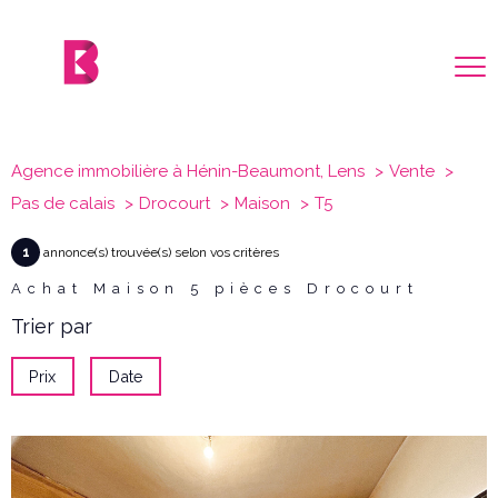
Agence immobilière à Hénin-Beaumont, Lens
Vente
Pas de calais
Drocourt
Maison
T5
1
annonce(s) trouvée(s) selon vos critères
Achat Maison 5 pièces Drocourt
Trier par
Prix
Date