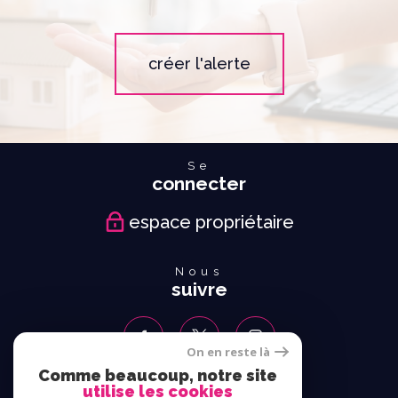
créer l'alerte
Se
connecter
espace propriétaire
Nous
suivre
On en reste là
Comme beaucoup, notre site
utilise les cookies
Nous