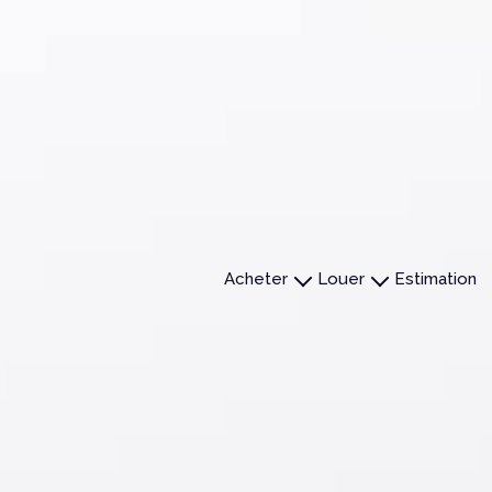
acheter
louer
estimation
Maisons
Maisons
Appartements
Appartements
Terrains
Immobilier professionnel
Autres
Autres
Immobiliers Professionnels