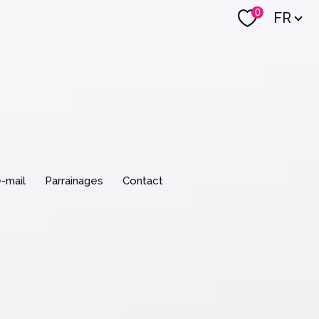
Langue
0
FR
e-mail
parrainages
contact