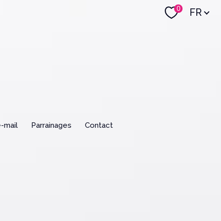
Langue
0
FR
e-mail
parrainages
contact