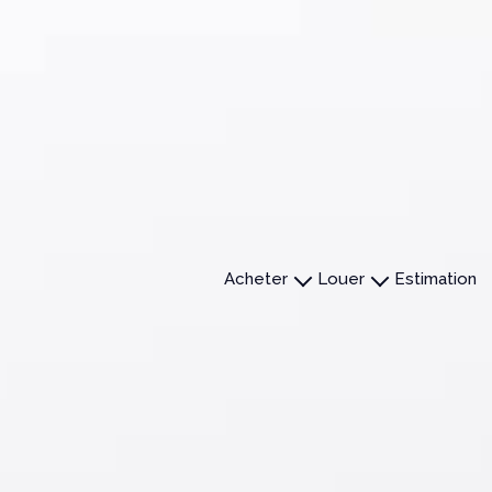
acheter
louer
estimation
Maisons
Maisons
Appartements
Appartements
Terrains
Immobilier professionnel
Autres
Autres
Immobiliers Professionnels